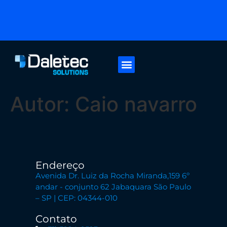
Áreas de Atuação
Fale Conosco
Autor:
Caio navarro
Endereço
Avenida Dr. Luiz da Rocha Miranda,159 6º
andar - conjunto 62 Jabaquara São Paulo
– SP | CEP: 04344-010
Contato