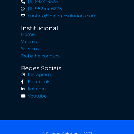
(11) 5924-9523
(11) 98244-6275
contato@daletecsolutions.com
Institucional
Home
Valores
Serviços
Trabalhe conosco
Redes Sociais
Instagram
Facebook
linkedin
Youtube
© Daletec Solutions | 2023